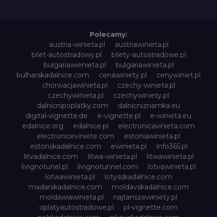
Polecamy:
austria-winieta.pl
austriawinieta.pl
bilet-autostradowy.pl
bilety-autostradowe.pl
bulgariawienieta.pl
bulgariawinieta.pl
bulharskadalnice.com
cenawiniety.pl
cenywiniet.pl
chorwacjawinieta.pl
czechy-winieta.pl
czechywinieta.pl
czechywiniety.pl
dalnicnipoplatky.com
dalnicniznamka.eu
digital-vignette.de
e-vignette.pl
e-winieta.eu
edalnice.org
edalnice.pl
electronicavinieta.com
electroniceviniete.com
estoniawinieta.pl
estonskadalnice.com
ewinieta.pl
info365.pl
litvadalnice.com
litwa-winieta.pl
litwawinieta.pl
livignotunel.pl
livignotunnel.com
lotvawinieta.pl
lotwawinieta.pl
lotysskadalnice.com
madarskadalnice.com
moldavskadalnice.com
moldawiawinieta.pl
najtanszewiniety.pl
oplatyautostradowe.pl
pl-vignette.com