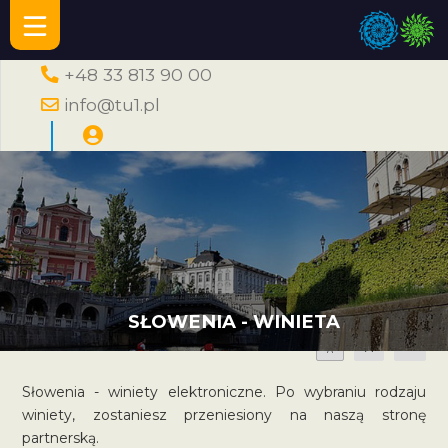
+48 33 813 90 00
info@tu1.pl
SŁOWENIA - WINIETA
A
A
A
Słowenia - winiety elektroniczne. Po wybraniu rodzaju
winiety, zostaniesz przeniesiony na naszą stronę
partnerską.