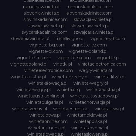
polskadalnice.com
rakouskadalnice.com
rumuniawinieta.pl
rumunskadalnice.com
sloveniawinieta.pl
slovenskadalnice.com
slovinskadalnice.com
slowacja-winieta.pl
slowacjawinieta.pl
sloweniawinieta.pl
svycarskadalnice.com
szwajcariawinieta.pl
słoweniawinieta.pl
tunellivigno.pl
vignette-at.com
vignette-bg.com
vignette-cz.com
vignette-pl.com
vignette-poland.pl
vignette-ro.com
vignette-si.com
vignette.pl
vignettepoland.pl
vinetki.pl
vinietaelectronica.com
vinieteelectronice.com
wegrywinieta.pl
winieta-austria.pl
winieta-czechy.pl
winieta-litwa.pl
winieta-słowacja.pl
winieta-wegry.pl
winieta-węgry.pl
winieta.org
winietaaustria.pl
winietaaustriaonline.pl
winietaautostradowa.pl
winietabulgaria.pl
winietachorwacja.pl
winietaczechy.pl
winietaestonia.pl
winietalitwa.pl
winietalotwa.pl
winietamoldawia.pl
winietaonline.com
winietapolska.pl
winietarumunia.pl
winietaslovenia.pl
winietaslowacja.pl
winietaslowenia.pl