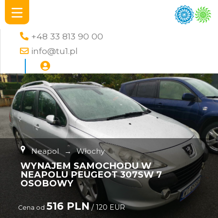
+48 33 813 90 00
info@tu1.pl
Neapol
→
Włochy
WYNAJEM SAMOCHODU W
NEAPOLU PEUGEOT 307SW 7
OSOBOWY
516 PLN
/ 120 EUR
Cena od