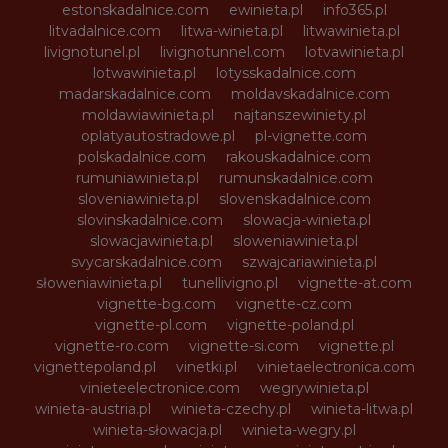
estonskadalnice.com
ewinieta.pl
info365.pl
litvadalnice.com
litwa-winieta.pl
litwawinieta.pl
livignotunel.pl
livignotunnel.com
lotvawinieta.pl
lotwawinieta.pl
lotysskadalnice.com
madarskadalnice.com
moldavskadalnice.com
moldawiawinieta.pl
najtanszewiniety.pl
oplatyautostradowe.pl
pl-vignette.com
polskadalnice.com
rakouskadalnice.com
rumuniawinieta.pl
rumunskadalnice.com
sloveniawinieta.pl
slovenskadalnice.com
slovinskadalnice.com
slowacja-winieta.pl
slowacjawinieta.pl
sloweniawinieta.pl
svycarskadalnice.com
szwajcariawinieta.pl
słoweniawinieta.pl
tunellivigno.pl
vignette-at.com
vignette-bg.com
vignette-cz.com
vignette-pl.com
vignette-poland.pl
vignette-ro.com
vignette-si.com
vignette.pl
vignettepoland.pl
vinetki.pl
vinietaelectronica.com
vinieteelectronice.com
wegrywinieta.pl
winieta-austria.pl
winieta-czechy.pl
winieta-litwa.pl
winieta-słowacja.pl
winieta-wegry.pl