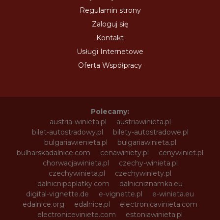
Regulamin strony
Zaloguj się
Kontakt
Usługi Internetowe
Oferta Współpracy
Polecamy:
austria-winieta.pl
austriawinieta.pl
bilet-autostradowy.pl
bilety-autostradowe.pl
bulgariawienieta.pl
bulgariawinieta.pl
bulharskadalnice.com
cenawiniety.pl
cenywiniet.pl
chorwacjawinieta.pl
czechy-winieta.pl
czechywinieta.pl
czechywiniety.pl
dalnicnipoplatky.com
dalnicniznamka.eu
digital-vignette.de
e-vignette.pl
e-winieta.eu
edalnice.org
edalnice.pl
electronicavinieta.com
electroniceviniete.com
estoniawinieta.pl