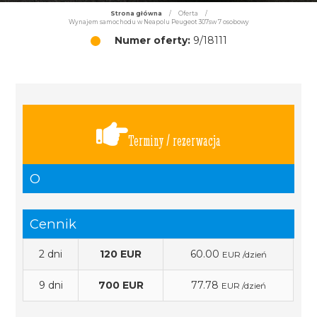
Strona główna
/
Oferta
/
Wynajem samochodu w Neapolu Peugeot 307sw 7 osobowy
Numer oferty:
9/18111
Terminy / rezerwacja
O
Cennik
2 dni
120 EUR
60.00
EUR /dzień
9 dni
700 EUR
77.78
EUR /dzień