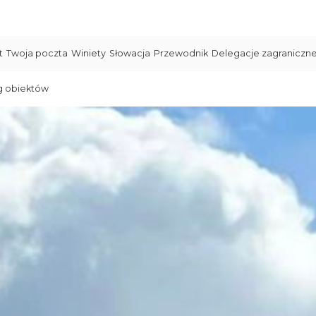
t
Twoja poczta
Winiety
Słowacja
Przewodnik
Delegacje zagraniczn
g obiektów