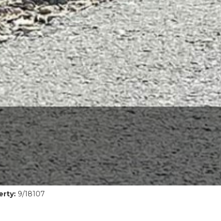
rty:
9/18107