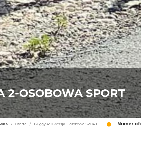
A 2-OSOBOWA SPORT
Numer ofe
ówna
/
Oferta
/
Buggy 450 wersja 2-osobowa SPORT