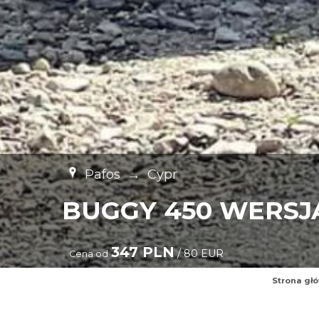
Pafos
→
Cypr
BUGGY 450 WERSJ
347 PLN
/ 80 EUR
Cena od
Strona gł