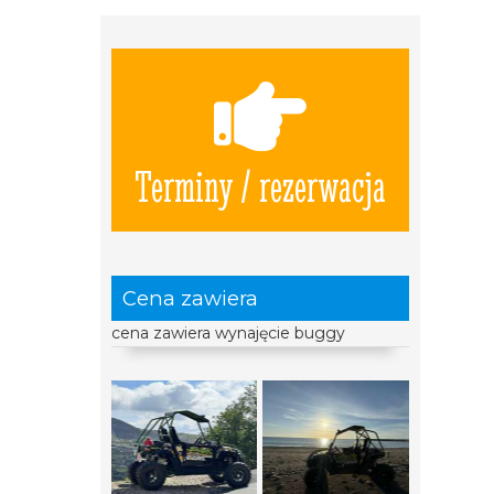
Terminy / rezerwacja
Cena zawiera
cena zawiera wynajęcie buggy