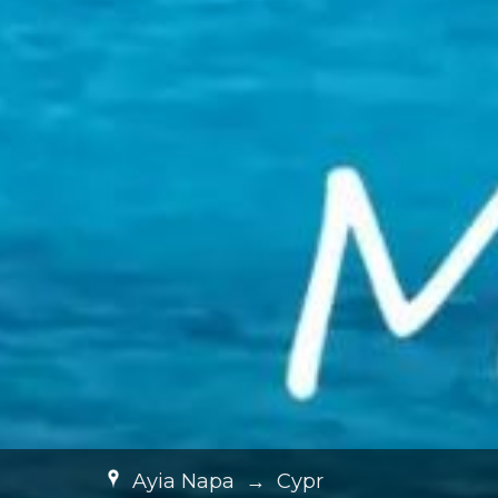
Ayia Napa
→
Cypr