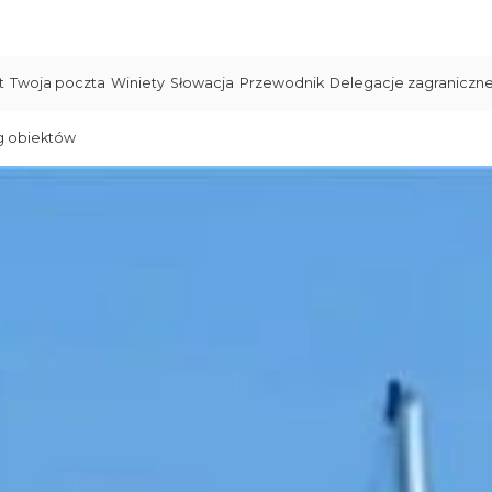
t
Twoja poczta
Winiety
Słowacja
Przewodnik
Delegacje zagraniczn
g obiektów