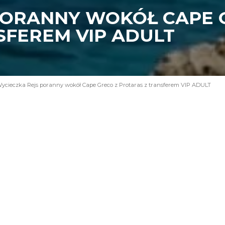
PORANNY WOKÓŁ CAPE 
SFEREM VIP ADULT
ycieczka Rejs poranny wokół Cape Greco z Protaras z transferem VIP ADULT