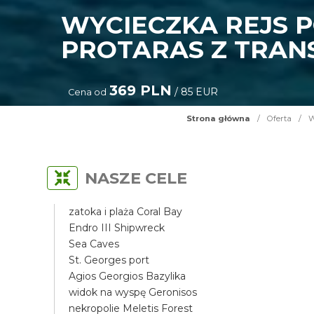
WYCIECZKA REJS 
PROTARAS Z TRAN
369 PLN
/ 85 EUR
Cena od
Strona główna
/
Oferta
/
W
NASZE CELE
zatoka i plaża Coral Bay
Endro III Shipwreck
Sea Caves
St. Georges port
Agios Georgios Bazylika
widok na wyspę Geronisos
nekropolie Meletis Forest