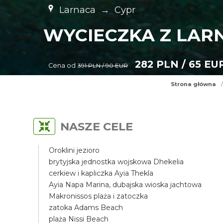
Larnaca
→
Cypr
WYCIECZKA Z LARN
282 PLN / 65 EU
Cena od
391 PLN / 90 EUR
Strona główna
/
NASZE CELE
Oroklini jezioro
brytyjska jednostka wojskowa Dhekelia
cerkiew i kapliczka Ayia Thekla
Ayia Napa Marina, dubajska wioska jachtowa
Makronissos plaża i zatoczka
zatoka Adams Beach
plaża Nissi Beach