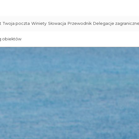
t
Twoja poczta
Winiety
Słowacja
Przewodnik
Delegacje zagraniczn
g obiektów