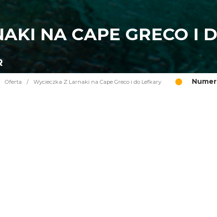
AKI NA CAPE GRECO I 
R
Numer 
Oferta
/
Wycieczka Z Larnaki na Cape Greco i do Lefkary